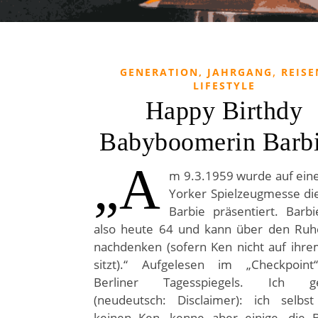
,
GENERATION, JAHRGANG
REISE
LIFESTYLE
Happy Birthdy
Babyboomerin Barbi
„A
m 9.3.1959 wurde auf ein
Yorker Spielzeugmesse di
Barbie präsentiert. Barb
also heute 64 und kann über den Ruh
nachdenken (sofern Ken nicht auf ihre
sitzt).“ Aufgelesen im „Checkpoint
Berliner Tagesspiegels. Ich ge
(neudeutsch: Disclaimer): ich selbst
keinen Ken, kenne aber einige, die B