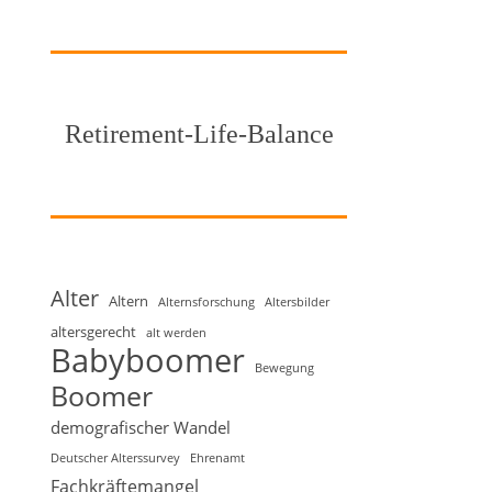
Retirement-Life-Balance
Alter
Altern
Alternsforschung
Altersbilder
altersgerecht
alt werden
Babyboomer
Bewegung
Boomer
demografischer Wandel
Deutscher Alterssurvey
Ehrenamt
Fachkräftemangel