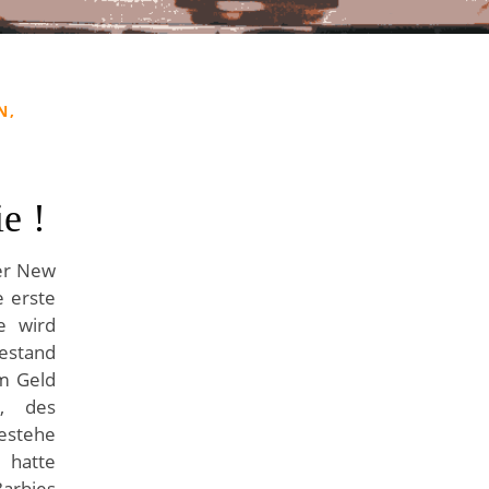
N,
e !
er New
e erste
ie wird
estand
m Geld
“, des
stehe
 hatte
arbies