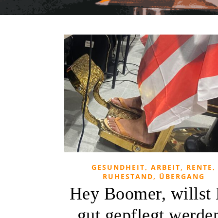
,
GESUNDHEIT, ARBEIT
RENTE,
RUHESTAND, ÜBERGANG
Hey Boomer, willst
gut gepflegt werde