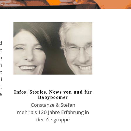
S
d
t
n
m
t
d
.
Infos, Stories, News von und für
e
Babyboomer
Constanze & Stefan
mehr als 120 Jahre Erfahrung in
der Zielgruppe