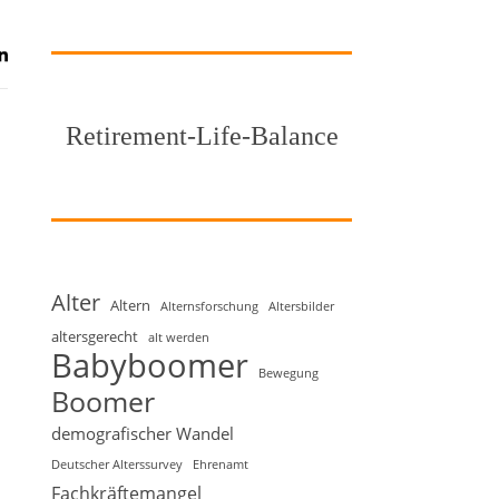
Retirement-Life-Balance
Alter
Altern
Alternsforschung
Altersbilder
altersgerecht
alt werden
Babyboomer
Bewegung
Boomer
demografischer Wandel
Deutscher Alterssurvey
Ehrenamt
Fachkräftemangel