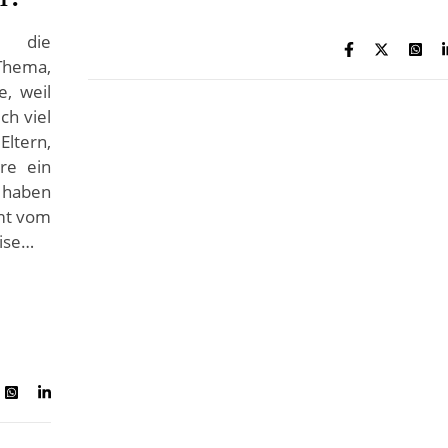
die
 Thema,
, weil
ch viel
ltern,
re ein
 haben
mmt vom
eise…