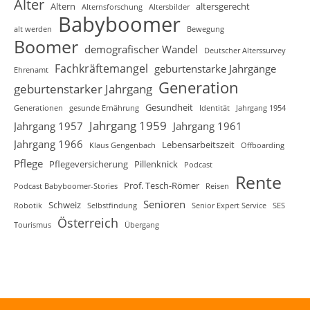
Alter
Altern
altersgerecht
Alternsforschung
Altersbilder
Babyboomer
alt werden
Bewegung
Boomer
demografischer Wandel
Deutscher Alterssurvey
Fachkräftemangel
geburtenstarke Jahrgänge
Ehrenamt
Generation
geburtenstarker Jahrgang
Gesundheit
Generationen
gesunde Ernährung
Identität
Jahrgang 1954
Jahrgang 1959
Jahrgang 1957
Jahrgang 1961
Jahrgang 1966
Lebensarbeitszeit
Klaus Gengenbach
Offboarding
Pflege
Pflegeversicherung
Pillenknick
Podcast
Rente
Prof. Tesch-Römer
Podcast Babyboomer-Stories
Reisen
Senioren
Schweiz
Robotik
Selbstfindung
Senior Expert Service
SES
Österreich
Tourismus
Übergang