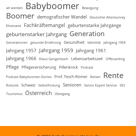
Babyboomer
alt werden
Bewegung
Boomer
demografischer Wandel
Deutscher Alterssurvey
Fachkräftemangel
geburtenstarke Jahrgänge
Ehrenamt
Generation
geburtenstarker Jahrgang
Gesundheit
Generationen
gesunde Ernährung
Identität
Jahrgang 1954
Jahrgang 1959
Jahrgang 1957
Jahrgang 1961
Jahrgang 1966
Lebensarbeitszeit
Klaus Gengenbach
Offboarding
Pflege
Pflegeversicherung
Pillenknick
Podcast
Rente
Prof. Tesch-Römer
Podcast Babyboomer-Stories
Reisen
Senioren
Schweiz
Robotik
Selbstfindung
Senior Expert Service
SES
Österreich
Tourismus
Übergang